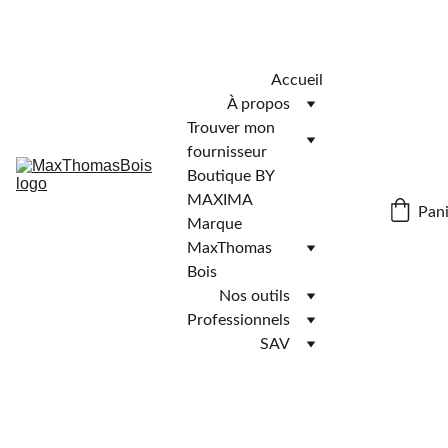
Télécharger l'application MaxThomasBois pour plus de 
fonctionnalités ! 📲
Accueil
À propos
Trouver mon 
fournisseur
Boutique BY 
MAXIMA
Pani
Marque 
MaxThomas 
Bois
Nos outils
Professionnels
SAV