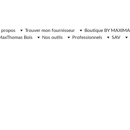
ger l'application MaxThomasBois pour plus de fonctionnal
 propos
Trouver mon fournisseur
Boutique BY MAXIMA
MaxThomas Bois
Nos outils
Professionnels
SAV
NISSEURS DE 
CHAUFFAGE 