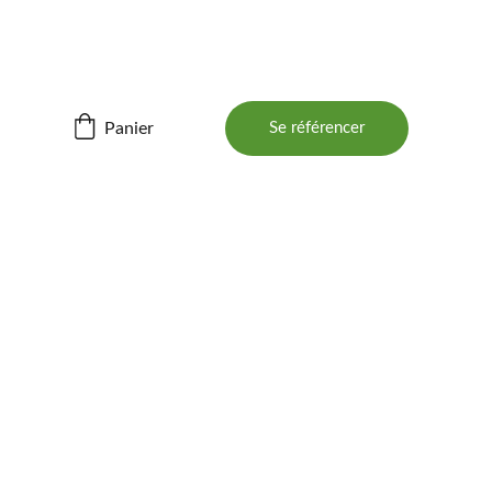
ités ! 📲
Panier
Se référencer
BOIS 