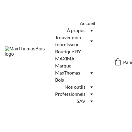
Télécharger l'application MaxThomasBois pour plus de 
fonctionnalités ! 📲
Accueil
À propos
Trouver mon 
fournisseur
Boutique BY 
MAXIMA
Pani
Marque 
MaxThomas 
Bois
Nos outils
Professionnels
SAV