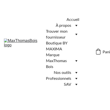
Télécharger l'application MaxThomasBois pour plus de 
fonctionnalités ! 📲
Accueil
À propos
Trouver mon 
fournisseur
Boutique BY 
MAXIMA
Pani
Marque 
MaxThomas 
Bois
Nos outils
Professionnels
SAV