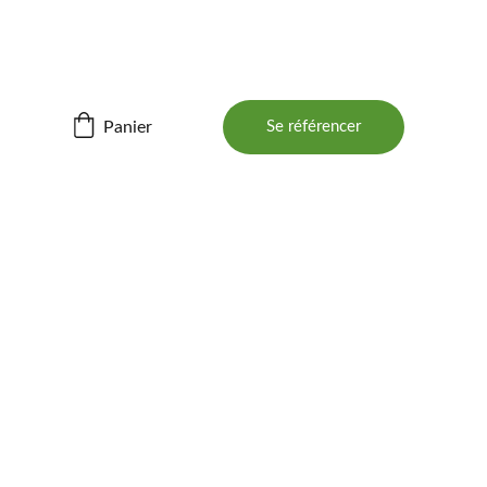
ités ! 📲
Panier
Se référencer
BOIS 
 