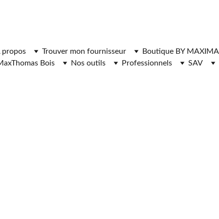
ger l'application MaxThomasBois pour plus de fonctionnal
 propos
Trouver mon fournisseur
Boutique BY MAXIMA
MaxThomas Bois
Nos outils
Professionnels
SAV
RNISSEURS DE 
DE CHAUFFAGE