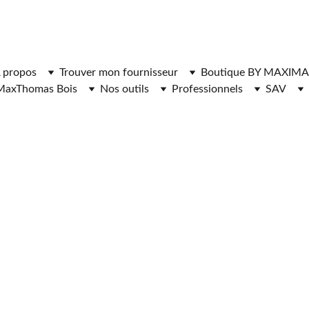
ger l'application MaxThomasBois pour plus de fonctionnal
 propos
Trouver mon fournisseur
Boutique BY MAXIMA
MaxThomas Bois
Nos outils
Professionnels
SAV
RNISSEURS DE 
CHAUFFAGE 