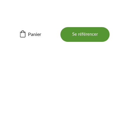
ités ! 📲
Panier
Se référencer
BOIS 