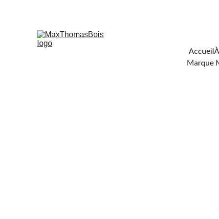
Téléchar
Accueil
À
Marque 
FOU
DE C