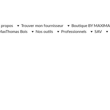
ger l'application MaxThomasBois pour plus de fonctionnal
 propos
Trouver mon fournisseur
Boutique BY MAXIMA
MaxThomas Bois
Nos outils
Professionnels
SAV
RNISSEURS DE 
HAUFFAGE 