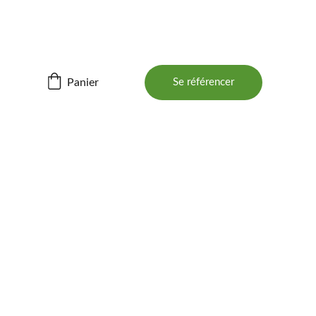
ités ! 📲
Panier
Se référencer
BOIS 