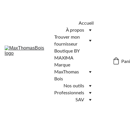
Télécharger l'application MaxThomasBois pour plus de 
fonctionnalités ! 📲
Accueil
À propos
Trouver mon 
fournisseur
Boutique BY 
MAXIMA
Pani
Marque 
MaxThomas 
Bois
Nos outils
Professionnels
SAV