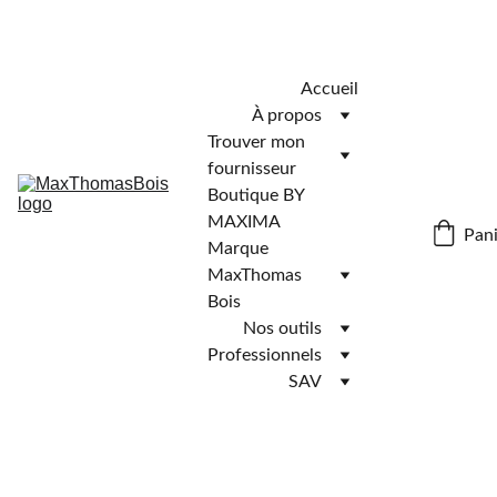
Télécharger l'application MaxThomasBois pour plus de 
fonctionnalités ! 📲
Accueil
À propos
Trouver mon 
fournisseur
Boutique BY 
MAXIMA
Pani
Marque 
MaxThomas 
Bois
Nos outils
Professionnels
SAV