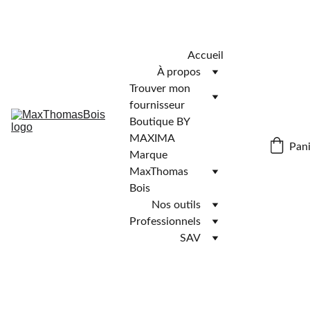
Télécharger l'application MaxThomasBois pour plus de 
fonctionnalités ! 📲
Accueil
À propos
Trouver mon 
fournisseur
Boutique BY 
MAXIMA
Pani
Marque 
MaxThomas 
Bois
Nos outils
Professionnels
SAV