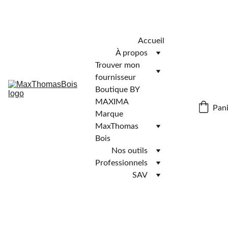
Télécharger l'application MaxThomasBois pour plus de 
fonctionnalités ! 📲
Accueil
À propos
Trouver mon 
fournisseur
Boutique BY 
MAXIMA
Pani
Marque 
MaxThomas 
Bois
Nos outils
Professionnels
SAV