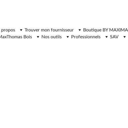
ger l'application MaxThomasBois pour plus de fonctionnal
 propos
Trouver mon fournisseur
Boutique BY MAXIMA
MaxThomas Bois
Nos outils
Professionnels
SAV
URNISSEURS 
S DE CHAUFF