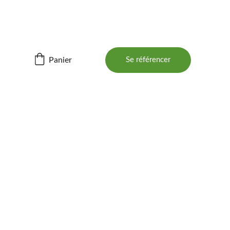
ités ! 📲
Panier
Se référencer
DE 
AGE 