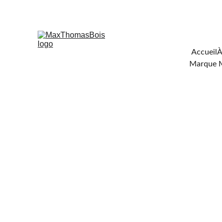
Téléchar
Accueil
À
Marque 
FO
BOI