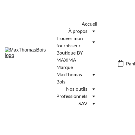
Télécharger l'application MaxThomasBois pour plus de 
fonctionnalités ! 📲
Accueil
À propos
Trouver mon 
fournisseur
Boutique BY 
MAXIMA
Pani
Marque 
MaxThomas 
Bois
Nos outils
Professionnels
SAV