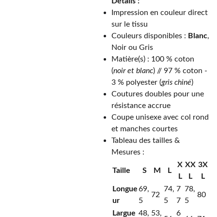
Détails :
Impression en couleur direct
sur le tissu
Couleurs disponibles :
Blanc
,
Noir
ou Gris
Matière(s) : 100 % coton
(
noir et blanc
) // 97 % coton -
3 % polyester (
gris chiné
)
Coutures doubles pour une
résistance accrue
Coupe unisexe avec col rond
et manches courtes
Tableau des tailles &
Mesures :
X
XX
3X
Taille
S
M
L
L
L
L
Longue
69,
74,
7
78,
72
80
ur
5
5
7
5
Largue
48,
53,
6