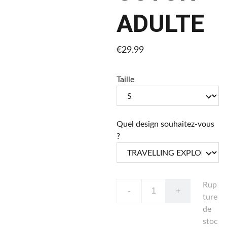
ADULTE
€29.99
Taille
Quel design souhaitez-vous
?
Rup
-
+
ture
de
stoc