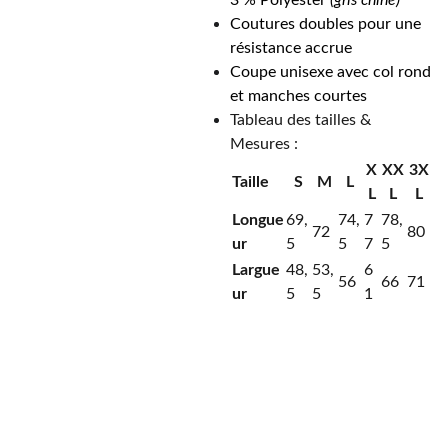
3 % Polyester
(gris chiné)
Coutures doubles pour une
résistance accrue
Coupe unisexe avec col rond
et manches courtes
Tableau des tailles &
Mesures :
X
XX
3X
Taille
S
M
L
L
L
L
Longue
69,
74,
7
78,
72
80
ur
5
5
7
5
Largue
48,
53,
6
56
66
71
ur
5
5
1