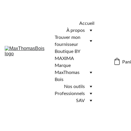
Télécharger l'application MaxThomasBois pour plus de 
fonctionnalités ! 📲
Accueil
À propos
Trouver mon 
fournisseur
Boutique BY 
MAXIMA
Pani
Marque 
MaxThomas 
Bois
Nos outils
Professionnels
SAV