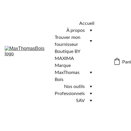
Télécharger l'application MaxThomasBois pour plus de 
fonctionnalités ! 📲
Accueil
À propos
Trouver mon 
fournisseur
Boutique BY 
MAXIMA
Pani
Marque 
MaxThomas 
Bois
Nos outils
Professionnels
SAV